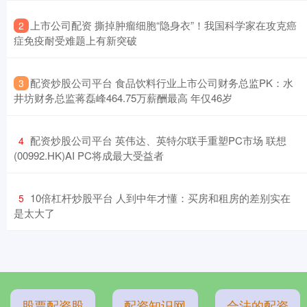
​上市公司配资 撕掉肿瘤细胞“隐身衣”！我国科学家在攻克癌
2
症免疫耐受难题上有新突破
​配资炒股公司平台 食品饮料行业上市公司财务总监PK：水
3
井坊财务总监蒋磊峰464.75万薪酬最高 年仅46岁
​配资炒股公司平台 英伟达、英特尔联手重塑PC市场 联想
4
(00992.HK)AI PC将成最大受益者
​10倍杠杆炒股平台 人到中年才懂：买房和租房的差别实在
5
是太大了
股票配资股
配资知识网
合法的配资