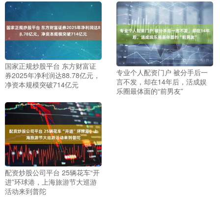
国家正规炒股平台 东方财富证
专业个人配资门户 被分手后一
券2025年净利润达88.78亿元，
言不发，却在14年后，活成娱
净资本规模突破714亿元
乐圈最体面的“前男友”
配资炒股公司平台 25辆花车“开
进”环球港，上海旅游节大巡游
活动来到普陀